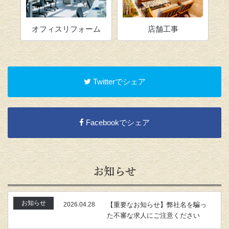
ーム
オフィスリフォーム
店舗工事
Twitterでシェア
Facebookでシェア
お知らせ
お知らせ
2026.04.28
【重要なお知らせ】弊社名を騙っ
た不審な求人にご注意ください