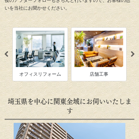
後のアフターフォローもきちんと行いますので、お客様の想
いを当社にお聞かせください。
ーム
オフィスリフォーム
店舗工事
埼玉県を中心に関東全域にお伺いいたしま
す